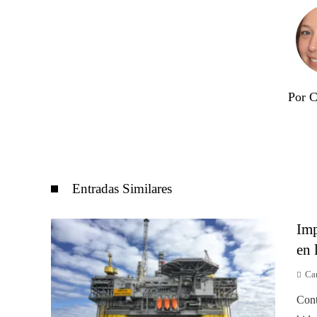
Por C
Entradas Similares
Imp
en 
Car
Cont