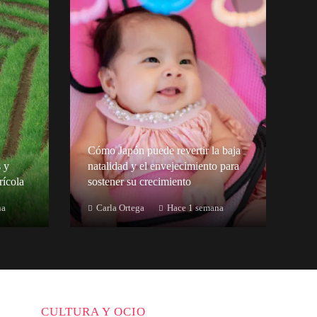
Cómo Japón puede revertir la baja
 y
natalidad y el envejecimiento para
rícola
sostener su crecimiento
na
Carla Ortega
Hace 1 semana
CULTURA Y OCIO