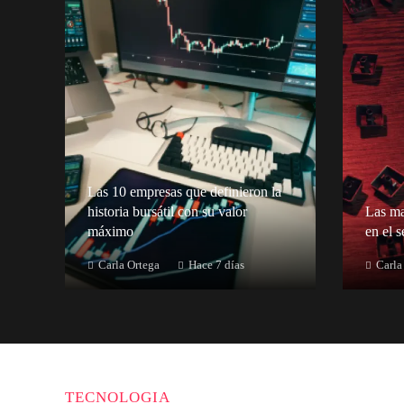
Las 10 empresas que definieron la
historia bursátil con su valor
Las ma
máximo
en el 
Carla Ortega
Hace 7 días
Carla
TECNOLOGIA