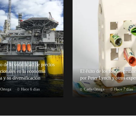
 de la volatilidad de precios
acionales en la economía
El éxito de los fondos gestio
a y su diversificación
por Peter Lynch y otros expe
 Ortega
Hace 6 días
Carla Ortega
Hace 7 días