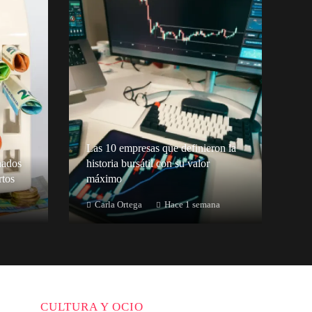
Las 10 empresas que definieron la
nados
historia bursátil con su valor
rtos
máximo
Carla Ortega
Hace 1 semana
CULTURA Y OCIO