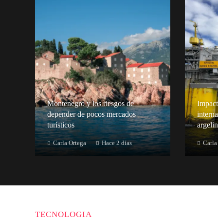
Montenegro y los riesgos de
Impacto
depender de pocos mercados
intern
turísticos
argelin
Carla Ortega
Hace 2 días
Carla
TECNOLOGIA