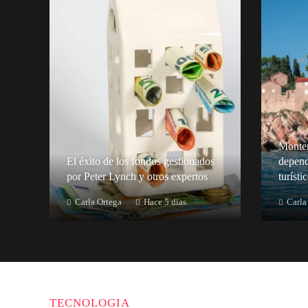
Monten
El éxito de los fondos gestionados
depend
por Peter Lynch y otros expertos
turísti
Carla Ortega
Hace 5 días
Carla
TECNOLOGIA