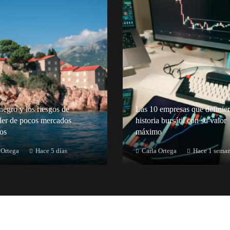
egro y los riesgos de
Las 10 empresas que definier
er de pocos mercados
historia bursátil con su valor
cos
máximo
 Ortega
Hace 5 días
Carla Ortega
Hace 1 sema