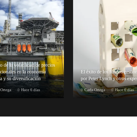
 de la volatilidad de precios
acionales en la economía
El éxito de los fondos gestio
a y su diversificación
por Peter Lynch y otros expe
 Ortega
Hace 6 días
Carla Ortega
Hace 6 días