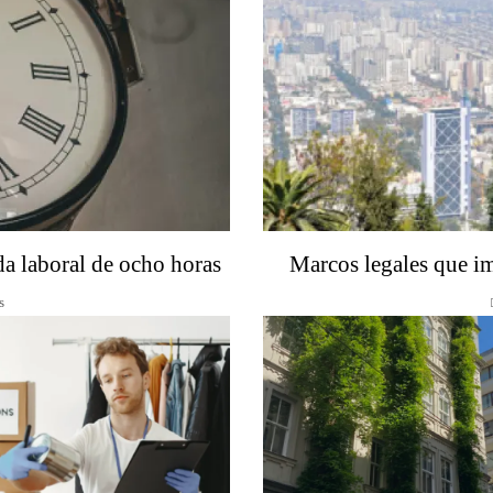
da laboral de ocho horas
Marcos legales que im
s