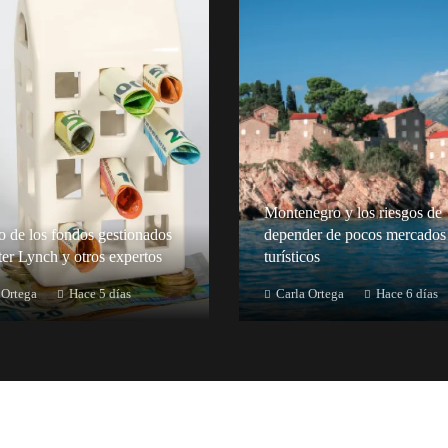
Montenegro y los riesgos de
to de los fondos gestionados
depender de pocos mercados
ter Lynch y otros expertos
turísticos
 Ortega
Hace 5 días
Carla Ortega
Hace 6 días