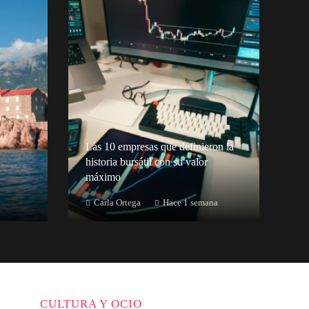
Las 10 empresas que definieron la
historia bursátil con su valor
máximo
Carla Ortega
Hace 1 semana
CULTURA Y OCIO