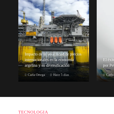
Impacto de la volatilidad de precios
internacionales en la economía
El éxi
argelina y su diversificación
por Pe
Carla Ortega
Hace 5 días
Carla
TECNOLOGIA