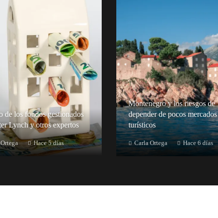
Montenegro y los riesgos de
to de los fondos gestionados
depender de pocos mercados
ter Lynch y otros expertos
turísticos
 Ortega
Hace 5 días
Carla Ortega
Hace 6 días