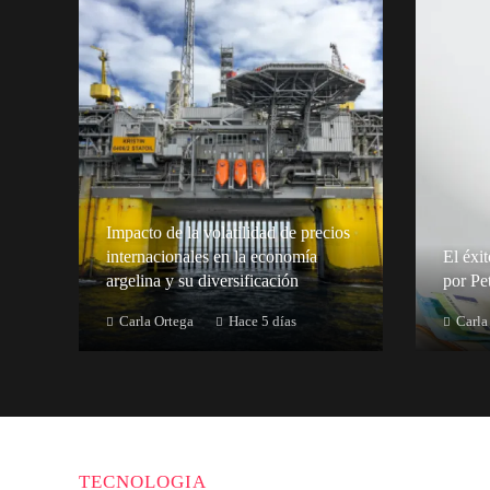
Impacto de la volatilidad de precios
internacionales en la economía
El éxi
argelina y su diversificación
por Pe
Carla Ortega
Hace 5 días
Carla
TECNOLOGIA