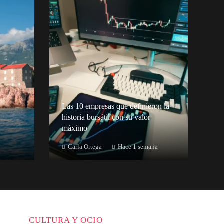
Las 10 empresas que definieron la
historia bursátil con su valor
máximo
Carla Ortega
Hace 1 semana
CULTURA Y OCIO