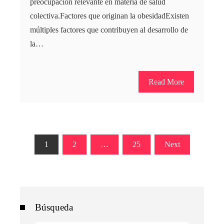
preocupación relevante en materia de salud
colectiva.Factores que originan la obesidadExisten
múltiples factores que contribuyen al desarrollo de
la…
Read More
Paginación
1
2
…
25
Next
de
entradas
Búsqueda