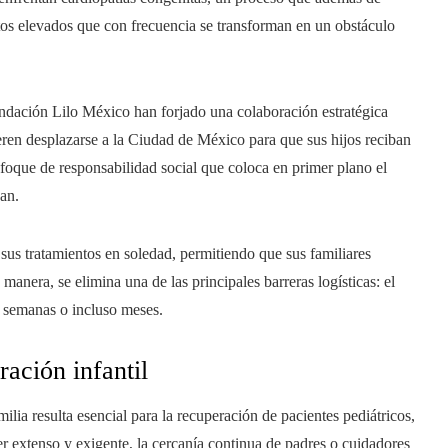
tos elevados que con frecuencia se transforman en un obstáculo
undación Lilo México han forjado una colaboración estratégica
ieren desplazarse a la Ciudad de México para que sus hijos reciban
enfoque de responsabilidad social que coloca en primer plano el
ñan.
sus tratamientos en soledad, permitiendo que sus familiares
anera, se elimina una de las principales barreras logísticas: el
 semanas o incluso meses.
ración infantil
ilia resulta esencial para la recuperación de pacientes pediátricos,
er extenso y exigente, la cercanía continua de padres o cuidadores