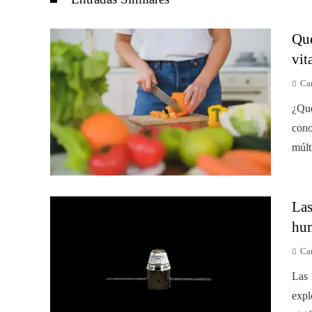
Qué
vit
Car
¿Qué
cono
múlt
Las
hum
Car
Las 
expl