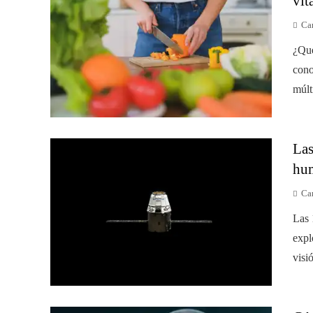
vit
Car
¿Qué
cono
múlt
Las
hum
Car
Las 
expl
visi