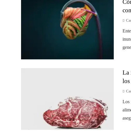
Cóm
con
Car
Ente
inun
gene
La 
los
Car
Los 
alim
aseg