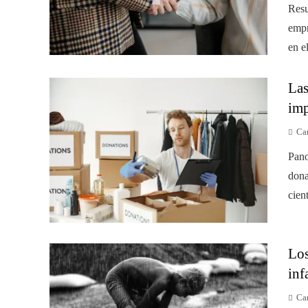
Resu
empr
en e
Las
imp
Car
Pano
dona
cien
Los
inf
Car