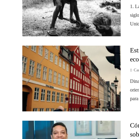
1. L
sigl
Unid
Est
eco
Car
Dina
orie
para
Cóm
sob