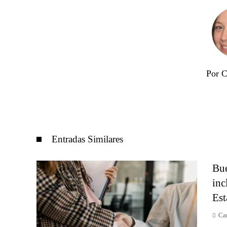
Por C
Entradas Similares
Bue
inc
Est
Car