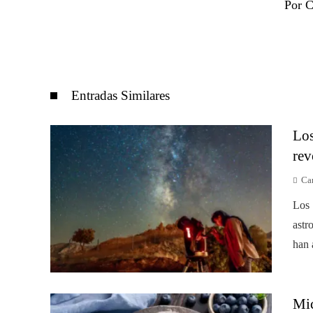
Por C
Entradas Similares
Los
rev
Car
Los 
astr
han 
Mic