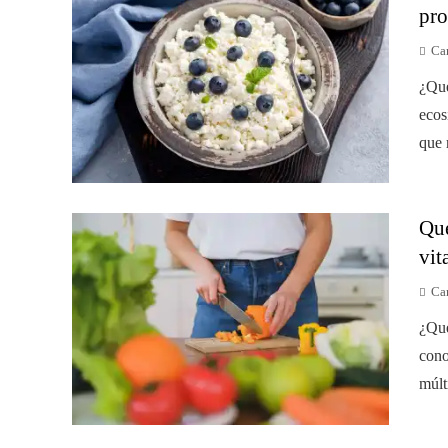
pro
Car
¿Qué
ecos
que 
Qué
vit
Car
¿Qué
cono
múlt