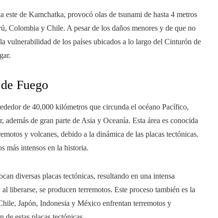
sta este de Kamchatka, provocó olas de tsunami de hasta 4 metros
rú, Colombia y Chile. A pesar de los daños menores y de que no
 la vulnerabilidad de los países ubicados a lo largo del Cinturón de
gar.
 de Fuego
rededor de 40,000 kilómetros que circunda el océano Pacífico,
r, además de gran parte de Asia y Oceanía. Esta área es conocida
rremotos y volcanes, debido a la dinámica de las placas tectónicas.
s más intensos en la historia.
an diversas placas tectónicas, resultando en una intensa
y al liberarse, se producen terremotos. Este proceso también es la
 Chile, Japón, Indonesia y México enfrentan terremotos y
 de estas placas tectónicas.