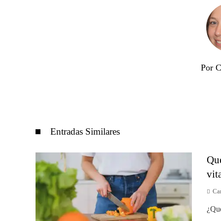
Por C
Entradas Similares
Qué
vit
Car
¿Qué