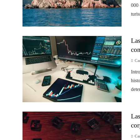
000 
turis
Las
con
Car
Intr
hist
dete
Las
cor
Car