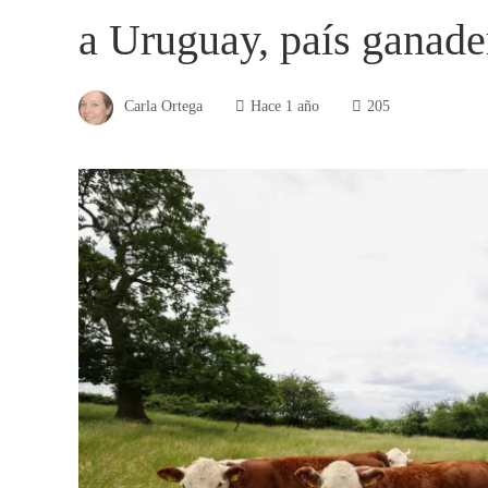
a Uruguay, país ganade
Carla Ortega
Hace 1 año
205