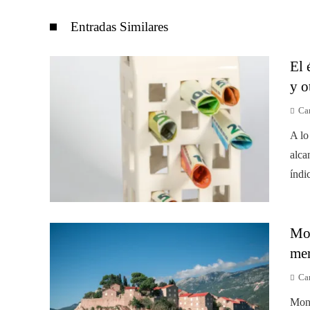
Entradas Similares
El 
y o
Car
A lo
alca
índi
Mon
mer
Car
Mont