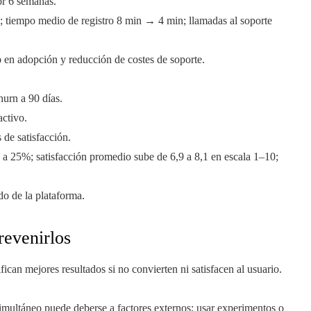
or 6 semanas.
 tiempo medio de registro 8 min → 4 min; llamadas al soporte
o en adopción y reducción de costes de soporte.
hurn a 90 días.
activo.
 de satisfacción.
 a 25%; satisfacción promedio sube de 6,9 a 8,1 en escala 1–10;
do de la plataforma.
revenirlos
ican mejores resultados si no convierten ni satisfacen al usuario.
multáneo puede deberse a factores externos; usar experimentos o