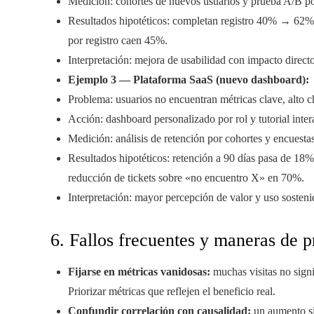
Medición: cohortes de nuevos usuarios y prueba A/B p
Resultados hipotéticos: completan registro 40% → 62%;
por registro caen 45%.
Interpretación: mejora de usabilidad con impacto direct
Ejemplo 3 — Plataforma SaaS (nuevo dashboard):
Problema: usuarios no encuentran métricas clave, alto c
Acción: dashboard personalizado por rol y tutorial inter
Medición: análisis de retención por cohortes y encuestas
Resultados hipotéticos: retención a 90 días pasa de 18%
reducción de tickets sobre «no encuentro X» en 70%.
Interpretación: mayor percepción de valor y uso sosteni
6. Fallos frecuentes y maneras de p
Fijarse en métricas vanidosas:
muchas visitas no signif
Priorizar métricas que reflejen el beneficio real.
Confundir correlación con causalidad:
un aumento si