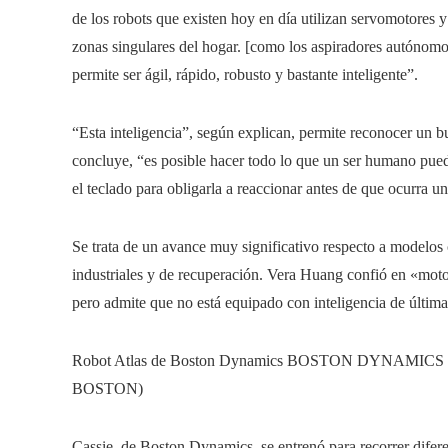
de los robots que existen hoy en día utilizan servomotores 
zonas singulares del hogar. [como los aspiradores autónomos
permite ser ágil, rápido, robusto y bastante inteligente”.
“Esta inteligencia”, según explican, permite reconocer un b
concluye, “es posible hacer todo lo que un ser humano pued
el teclado para obligarla a reaccionar antes de que ocurra u
Se trata de un avance muy significativo respecto a modelos
industriales y de recuperación. Vera Huang confió en «moto
pero admite que no está equipado con inteligencia de últim
Robot Atlas de Boston Dynamics BOSTON DYNAMICS 
BOSTON)
Cassie, de Boston Dynamics, se entrenó para recorrer diferen