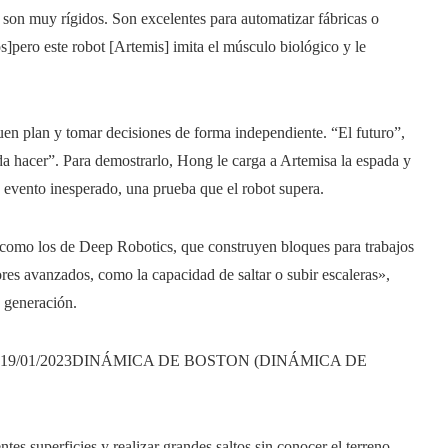
y son muy rígidos. Son excelentes para automatizar fábricas o
]pero este robot [Artemis] imita el músculo biológico y le
uen plan y tomar decisiones de forma independiente. “El futuro”,
a hacer”. Para demostrarlo, Hong le carga a Artemisa la espada y
n evento inesperado, una prueba que el robot supera.
 como los de Deep Robotics, que construyen bloques para trabajos
res avanzados, como la capacidad de saltar o subir escaleras»,
a generación.
19/01/2023
DINÁMICA DE BOSTON (DINÁMICA DE
tes superficies y realizar grandes saltos sin conocer el terreno