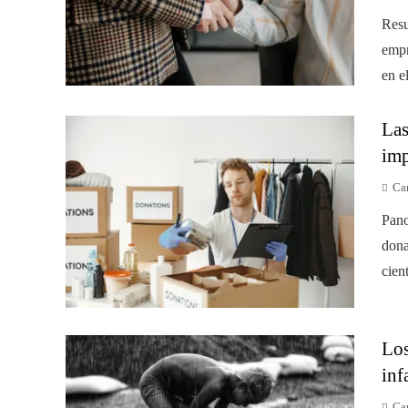
Resu
empr
en e
Las
imp
Car
Pano
dona
cien
Los
inf
Car