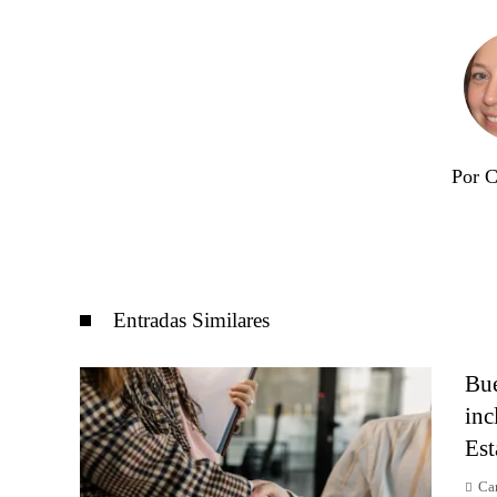
Por C
Entradas Similares
Bue
inc
Est
Car