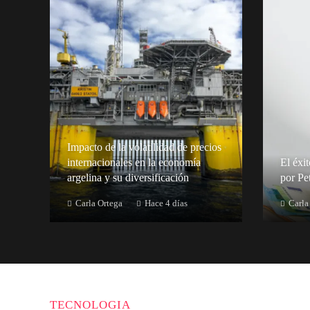
Impacto de la volatilidad de precios
internacionales en la economía
El éxi
argelina y su diversificación
por Pe
Carla Ortega
Hace 4 días
Carla
TECNOLOGIA