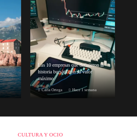
Las 10 empresas que definieron la
historia bursátil con su valor
máximo
Carla Ortega
Hace 1 semana
CULTURA Y OCIO