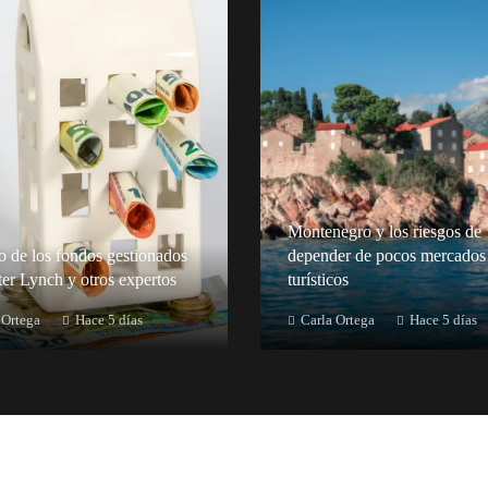
Montenegro y los riesgos de
to de los fondos gestionados
depender de pocos mercados
ter Lynch y otros expertos
turísticos
 Ortega
Hace 5 días
Carla Ortega
Hace 5 días