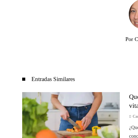
Por C
Entradas Similares
Qué
vit
Car
¿Qué
cono