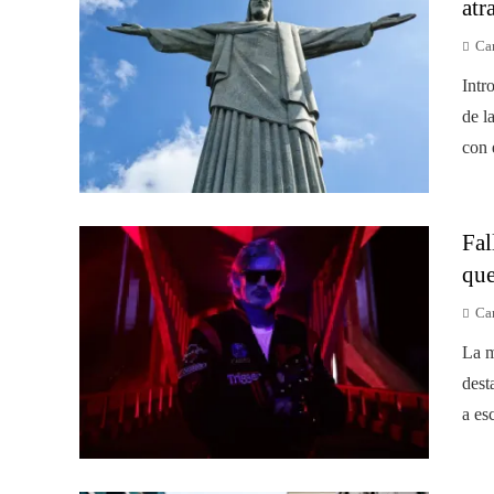
atr
Car
Intr
de l
con 
Fal
que
Car
La m
dest
a esc