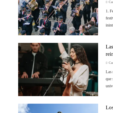
Car
1. F
fest
inin
Las
rei
Car
Las 
que 
univ
Los