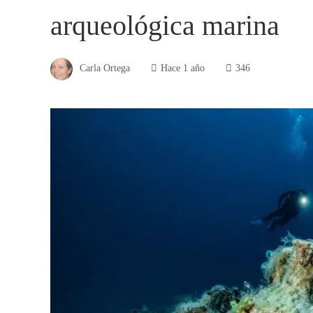
arqueológica marina
Carla Ortega
Hace 1 año
346