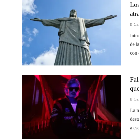
Los
atr
Car
Intr
de l
con 
Fal
que
Car
La m
dest
a esc