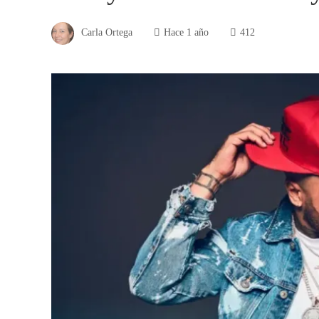
Carla Ortega
Hace 1 año
412