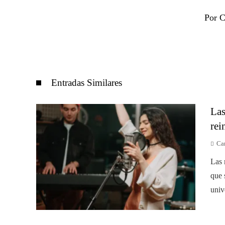
Por C
Entradas Similares
Las
rei
Car
Las 
que 
univ