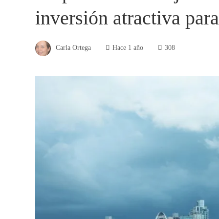
inversión atractiva pa
Carla Ortega
Hace 1 año
308