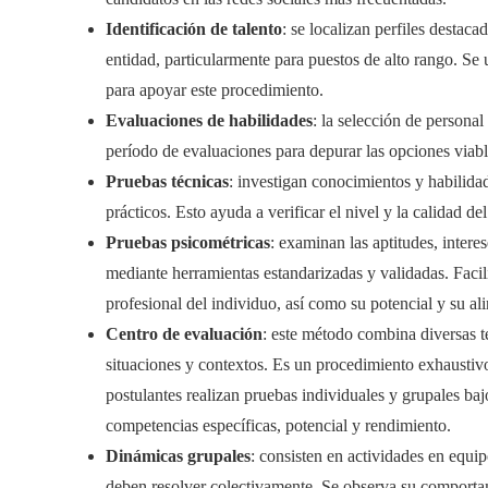
Identificación de talento
: se localizan perfiles destac
entidad, particularmente para puestos de alto rango. Se
para apoyar este procedimiento.
Evaluaciones de habilidades
: la selección de personal
período de evaluaciones para depurar las opciones viab
Pruebas técnicas
: investigan conocimientos y habilida
prácticos. Esto ayuda a verificar el nivel y la calidad de
Pruebas psicométricas
: examinan las aptitudes, intere
mediante herramientas estandarizadas y validadas. Facil
profesional del individuo, así como su potencial y su al
Centro de evaluación
: este método combina diversas t
situaciones y contextos. Es un procedimiento exhaustivo
postulantes realizan pruebas individuales y grupales ba
competencias específicas, potencial y rendimiento.
Dinámicas grupales
: consisten en actividades en equi
deben resolver colectivamente. Se observa su comportam