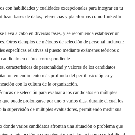
ados con habilidades y cualidades excepcionales para integrar en tu
 utilizan bases de datos, referencias y plataformas como LinkedIn
 se lleva a cabo en diversas fases, y se recomienda establecer un
les. Otros ejemplos de métodos de selección de personal incluyen:
des específicas relativas al puesto mediante exámenes teóricos o
l candidato en el área correspondiente.
ses, características de personalidad y valores de los candidatos
itan un entendimiento más profundo del perfil psicológico y
ineación con la cultura de la organización.
écnicas de selección para evaluar a los candidatos en múltiples
 que puede prolongarse por uno o varios días, durante el cual los
jo la supervisión de múltiples evaluadores, permitiendo medir sus
po donde varios candidatos afrontan una situación o problema que
iento, interacción y competencias sociales, así como su habilidad