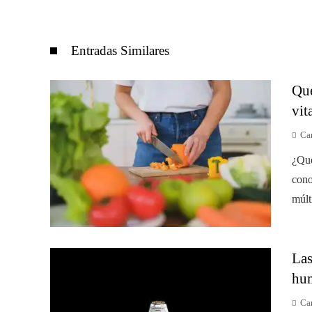
Entradas Similares
Qué
vit
Car
¿Qué
cono
múlt
Las
hum
Car