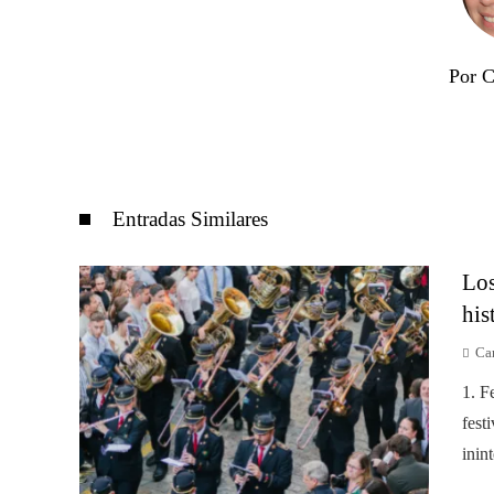
Por C
Entradas Similares
Los
his
Car
1. F
fest
inin