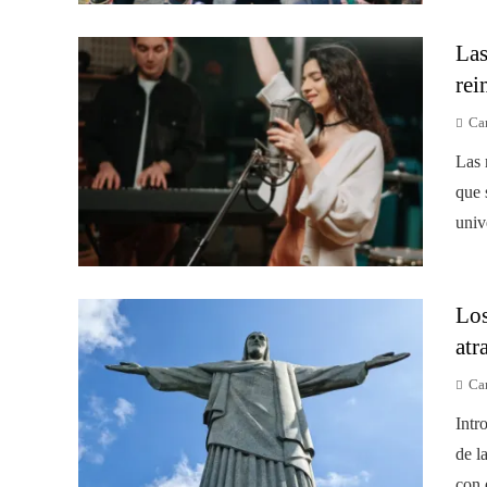
Las
rei
Car
Las 
que 
univ
Los
atr
Car
Intr
de l
con 