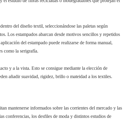
 el estudio de fibras recicladas o biodegradables que protejan el
entro del diseño textil, seleccionándose las paletas según
etos. Los estampados abarcan desde motivos sencillos y repetidos
aplicación del estampado puede realizarse de forma manual,
s como la serigrafía.
tacto y a la vista. Esto se consigue mediante la elección de
den añadir suavidad, rigidez, brillo o mateidad a los textiles.
itan mantenerse informados sobre las corrientes del mercado y las
las conferencias, los desfiles de moda y distintos estudios de