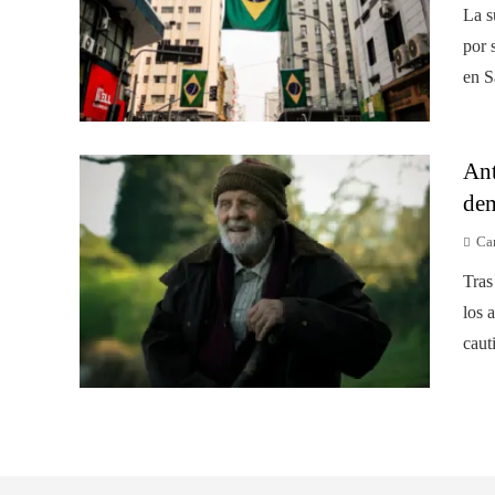
La s
por 
en S
Ant
dem
Car
Tras
los 
caut