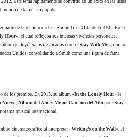
 2012. Este tema rápidamente se convirtió en un éxito en las listas
el mundo de la música popular.
r parte de la reconocida lista «Sound of 2014» de la BBC. En el
ely Hour
«, el cual reflejaba sus intensas vivencias personales,
te álbum incluyó éxitos destacados como «
Stay With Me
«, que no
e Estados Unidos, consolidando a Smith como una figura de fama
o de los premios. En 2015, su álbum «
In the Lonely Hour
» le
a Nuevo
,
Álbum del Año
y
Mejor Canción del Año
por «
Stay
anorama musical internacional.
bito cinematográfico al interpretar «
Writing’s on the Wall
«, el