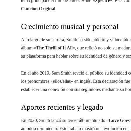
tema principal del film de James Bond «
Spectre
«. Esta co
Canción Original
.
Crecimiento musical y personal
A lo largo de su carrera, Smith ha sido abierto y vulnerabl
álbum «
The Thrill of It All
«, que reflejó no solo su madure
su plataforma para hablar sobre su identidad de género y
En el año 2019, Sam Smith reveló al público su identidad c
los pronombres «ellos/ellas» en inglés. Esta declaración fu
establecer una conexión con sus seguidores mediante su ho
Aportes recientes y legado
En 2020, Smith lanzó su tercer álbum titulado «
Love Goes
autodescubrimiento. Este trabajo mostró una evolución en s