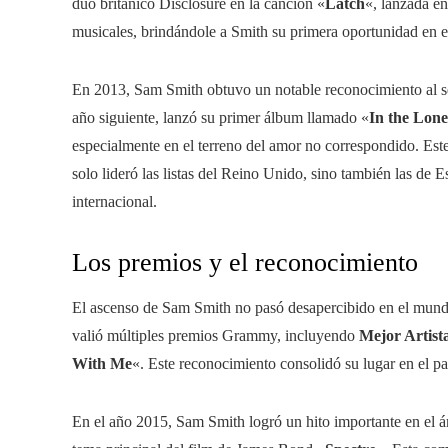
dúo británico Disclosure en la canción «
Latch
«, lanzada en
musicales, brindándole a Smith su primera oportunidad en 
En 2013, Sam Smith obtuvo un notable reconocimiento al se
año siguiente, lanzó su primer álbum llamado «
In the Lon
especialmente en el terreno del amor no correspondido. Es
solo lideró las listas del Reino Unido, sino también las d
internacional.
Los premios y el reconocimiento
El ascenso de Sam Smith no pasó desapercibido en el mund
valió múltiples premios Grammy, incluyendo
Mejor Artist
With Me
«. Este reconocimiento consolidó su lugar en el p
En el año 2015, Sam Smith logró un hito importante en el ám