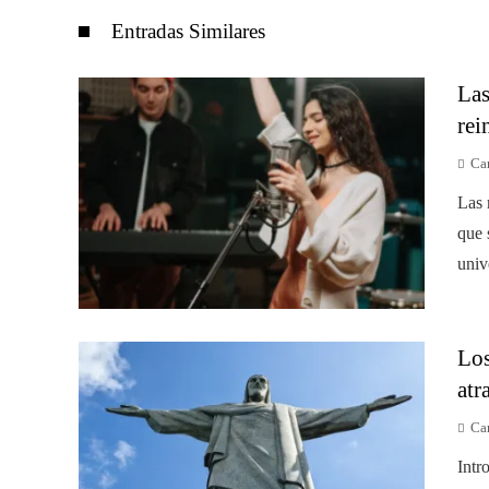
Entradas Similares
Las
rei
Car
Las 
que 
univ
Los
atr
Car
Intr