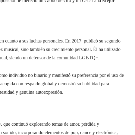
mposición le mereció un Globo de Oro y un Oscar a la
Mejor
e en cuanto a sus luchas personales. En 2017, publicó su segundo
z musical, sino también su crecimiento personal. Él ha utilizado
 sexual, siendo un defensor de la comunidad LGBTQ+.
omo individuo no binario y manifestó su preferencia por el uso de
e acogida con respaldo global y demostró su habilidad para
nestidad y genuina autoexpresión.
«, que continuó explorando temas de amor, pérdida y
u sonido, incorporando elementos de pop, dance y electrónica,