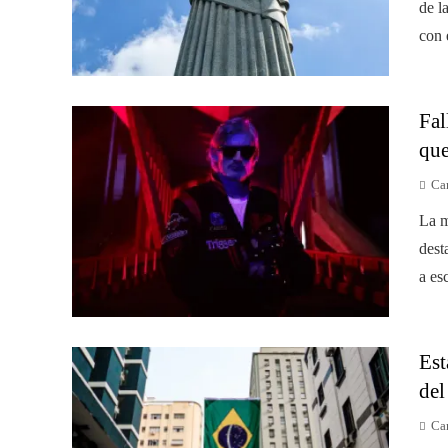
de l
con 
Fal
que
Car
La m
dest
a esc
Est
del
Car