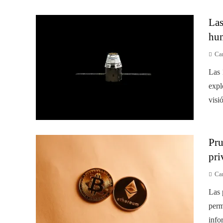
Las
hum
Car
Las 
expl
visi
Pru
pri
Car
Las 
perm
info