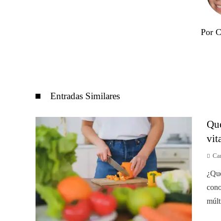
Por C
Entradas Similares
Qué
vit
Car
¿Qué
cono
múlt