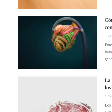
Cóm
con
Car
Ente
inun
gene
La 
los
Car
Los 