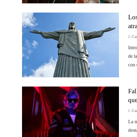
Los
atr
Car
Intr
de l
con 
Fal
que
Car
La m
dest