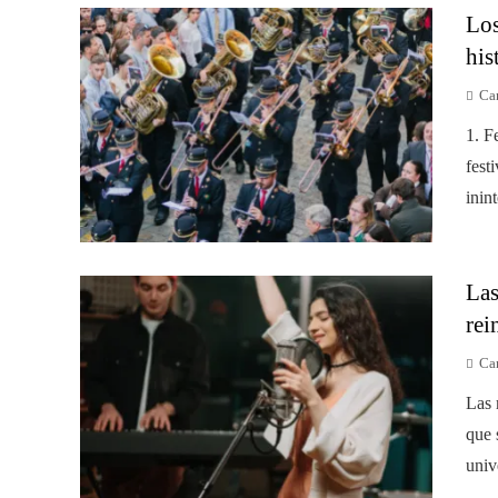
Los
his
Car
1. F
fest
inin
Las
rei
Car
Las 
que 
univ