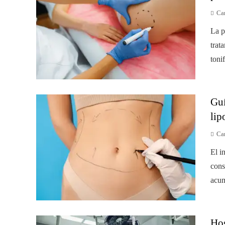
Car
La p
trat
toni
Guí
lip
Car
El i
cons
acum
Hos