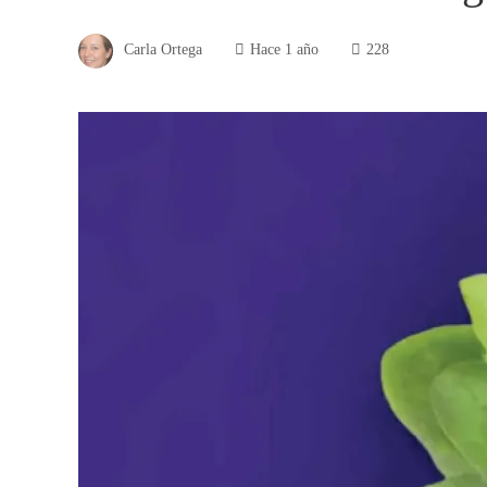
Carla Ortega
Hace 1 año
228