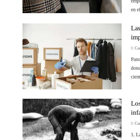
empr
en e
Las
imp
Car
Pano
dona
cien
Los
inf
Car
1. L