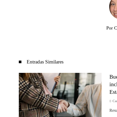
Por C
Entradas Similares
Bue
inc
Est
Car
Resu