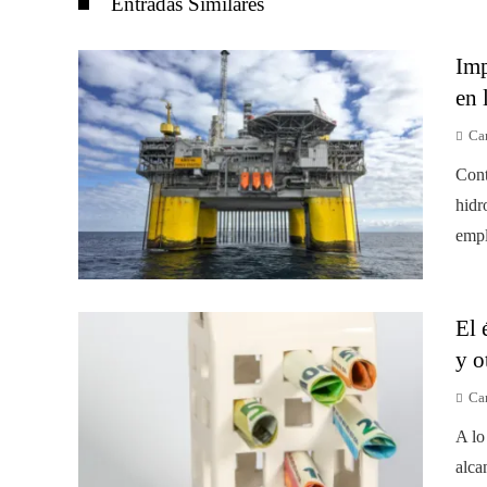
Entradas Similares
Imp
en 
Car
Cont
hidr
empl
El 
y o
Car
A lo
alca