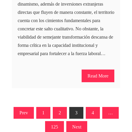
dinamismo, además de inversiones extranjeras
directas que fluyen de manera constante, el territorio
cuenta con los cimientos fundamentales para
concretar este salto cualitativo. No obstante, la
viabilidad de semejante transformación descansa de
forma crítica en la capacidad institucional y
empresarial para fortalecer a la fuerza laboral…
Read More
Paginación
Prev
1
2
3
4
…
de
125
Next