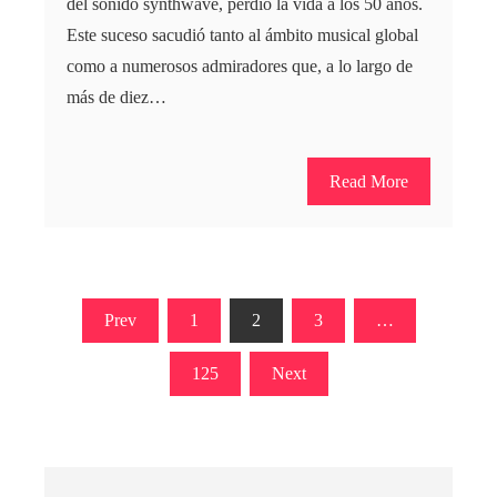
del sonido synthwave, perdió la vida a los 50 años.
Este suceso sacudió tanto al ámbito musical global
como a numerosos admiradores que, a lo largo de
más de diez…
Read More
Paginación
Prev
1
2
3
…
de
125
Next
entradas