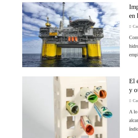
Imp
en 
Car
Cont
hidr
empl
El 
y o
Car
A lo
alca
índi