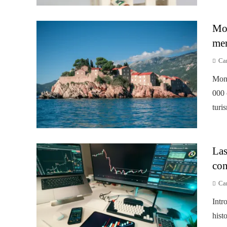
Mon
mer
Car
Mont
000 
turis
Las
con
Car
Intr
hist