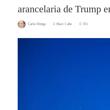
arancelaria de Trump e
Carla Ortega
Hace 1 año
351