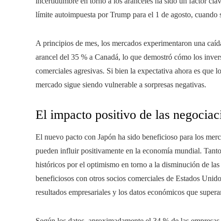
incertidumbre en torno a los aranceles ha sido un factor clav
límite autoimpuesta por Trump para el 1 de agosto, cuando s
A principios de mes, los mercados experimentaron una caíd
arancel del 35 % a Canadá, lo que demostró cómo los invers
comerciales agresivas. Si bien la expectativa ahora es que lo
mercado sigue siendo vulnerable a sorpresas negativas.
El impacto positivo de las negocia
El nuevo pacto con Japón ha sido beneficioso para los merc
pueden influir positivamente en la economía mundial. Tan
históricos por el optimismo en torno a la disminución de las
beneficiosos con otros socios comerciales de Estados Unido
resultados empresariales y los datos económicos que superar
Según los datos, aproximadamente el 34 % de las empresas 