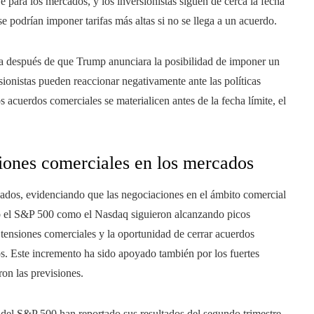
e para los mercados, y los inversionistas siguen de cerca la fecha
e podrían imponer tarifas más altas si no se llega a un acuerdo.
a después de que Trump anunciara la posibilidad de imponer un
ionistas pueden reaccionar negativamente ante las políticas
s acuerdos comerciales se materialicen antes de la fecha límite, el
ciones comerciales en los mercados
ados, evidenciando que las negociaciones en el ámbito comercial
to el S&P 500 como el Nasdaq siguieron alcanzando picos
 tensiones comerciales y la oportunidad de cerrar acuerdos
s. Este incremento ha sido apoyado también por los fuertes
on las previsiones.
del S&P 500 han reportado sus resultados del segundo trimestre,