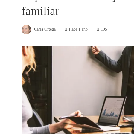
familiar
Carla Ortega
Hace 1 año
195