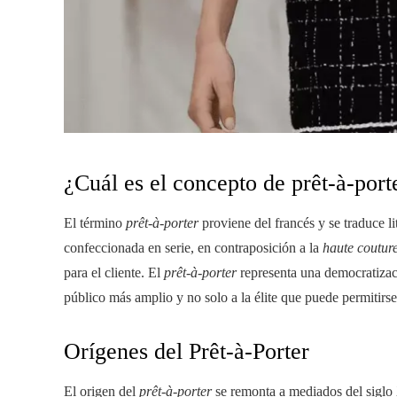
¿Cuál es el concepto de prêt-à-port
El término
prêt-à-porter
proviene del francés y se traduce li
confeccionada en serie, en contraposición a la
haute coutur
para el cliente. El
prêt-à-porter
representa una democratizaci
público más amplio y no solo a la élite que puede permitirs
Orígenes del Prêt-à-Porter
El origen del
prêt-à-porter
se remonta a mediados del siglo 