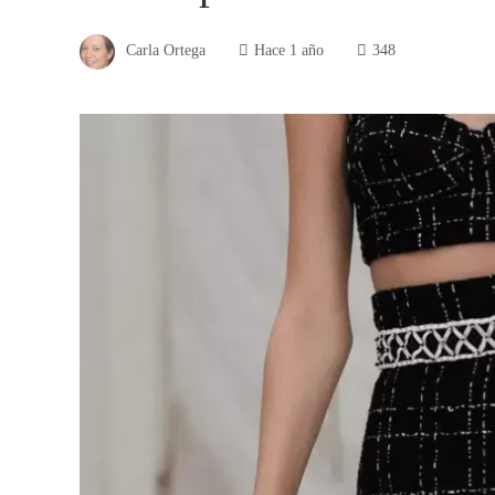
Carla Ortega
Hace 1 año
348