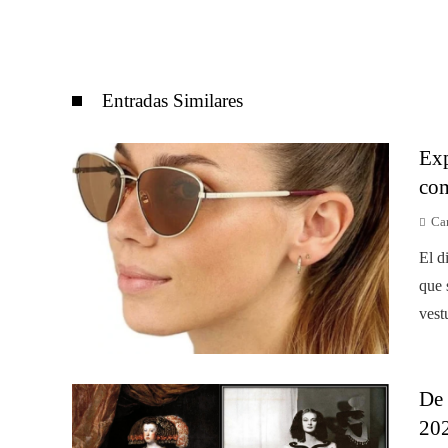
Entradas Similares
Exp
com
Car
El d
que 
vest
De 
20