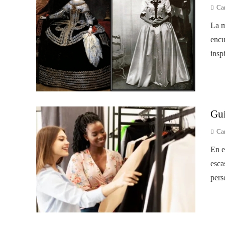
Car
La m
encu
insp
Guí
Car
En e
esca
pers