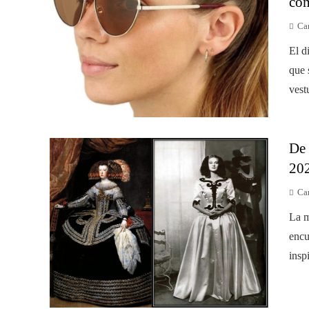
com
Car
El d
que 
vest
De 
20
Car
La m
encu
insp