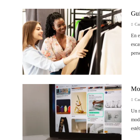
Guí
Car
En e
esca
pers
Moo
Car
Un m
moda
esté