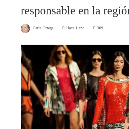
responsable en la regió
Carla Ortega
Hace 1 año
309