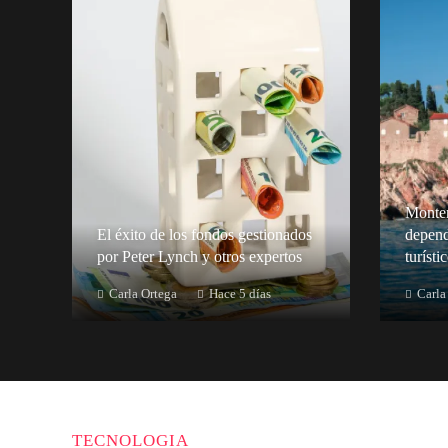
Monten
El éxito de los fondos gestionados
depend
por Peter Lynch y otros expertos
turísti
Carla Ortega
Hace 5 días
Carla
TECNOLOGIA