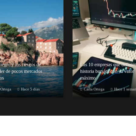
egro y los riesgos de
Las 10 empresas que definier
er de pocos mercados
historia bursátil con su valor
cos
máximo
 Ortega
Hace 5 días
Carla Ortega
Hace 1 sema