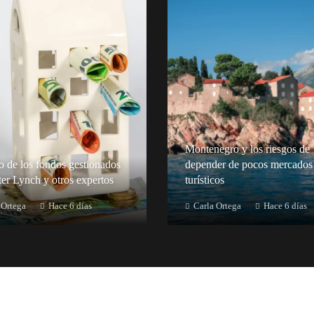
Montenegro y los riesgos de
to de los fondos gestionados
depender de pocos mercados
ter Lynch y otros expertos
turísticos
 Ortega
Hace 6 días
Carla Ortega
Hace 6 días