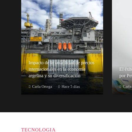
Impacto de la volatilidad de precios
internacionales en la economía
El éxi
argelina y su diversificación
por Pe
Carla Ortega
Hace 5 días
Carla
TECNOLOGIA