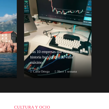
Las 10 empresas que definieron la
historia bursátil con su valor
máximo
Carla Ortega
Hace 1 semana
CULTURA Y OCIO