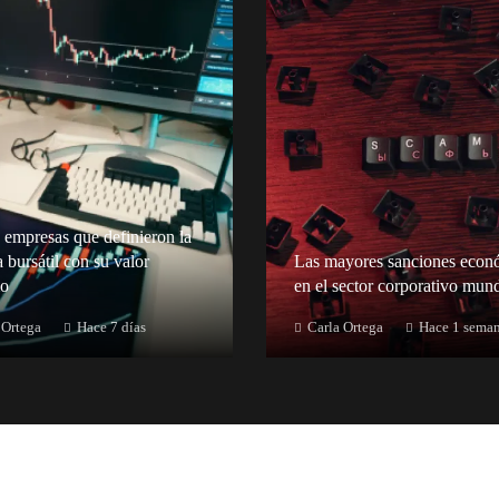
 empresas que definieron la
a bursátil con su valor
Las mayores sanciones econ
o
en el sector corporativo mund
 Ortega
Hace 7 días
Carla Ortega
Hace 1 sema