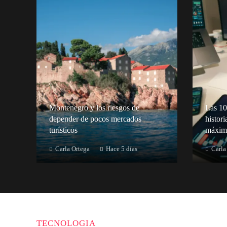
Montenegro y los riesgos de
Las 10
depender de pocos mercados
histori
turísticos
máxim
Carla Ortega
Hace 5 días
Carla
TECNOLOGIA